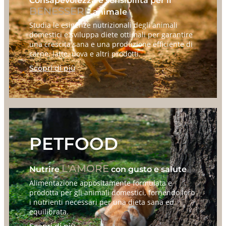
Consapevolezza e sensibilità per il
BENESSERE
animale
Studia le esigenze nutrizionali degli animali
domestici e sviluppa diete ottimali per garantire
una crescita sana e una produzione efficiente di
carne, latte, uova e altri prodotti.
Scopri di più
PETFOOD
L'AMORE
Nutrire
con gusto e salute
Alimentazione appositamente formulata e
prodotta per gli animali domestici, fornendo loro
i nutrienti necessari per una dieta sana ed
equilibrata.
Scopri di più