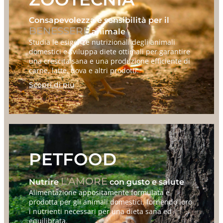
Consapevolezza e sensibilità per il
BENESSERE
animale
Studia le esigenze nutrizionali degli animali
domestici e sviluppa diete ottimali per garantire
una crescita sana e una produzione efficiente di
carne, latte, uova e altri prodotti.
Scopri di più
PETFOOD
L'AMORE
Nutrire
con gusto e salute
Alimentazione appositamente formulata e
prodotta per gli animali domestici, fornendo loro
i nutrienti necessari per una dieta sana ed
equilibrata.