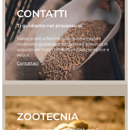
CONTATTI
Ti guidiamo nel processo di
ACQUISTO
Siamo pronti a fornirti tutte le informazioni
necessarie guidandoti attraverso il processo di
acquisto dei nostri prodotti in modo semplice e
veloce.
Contattaci
ZOOTECNIA