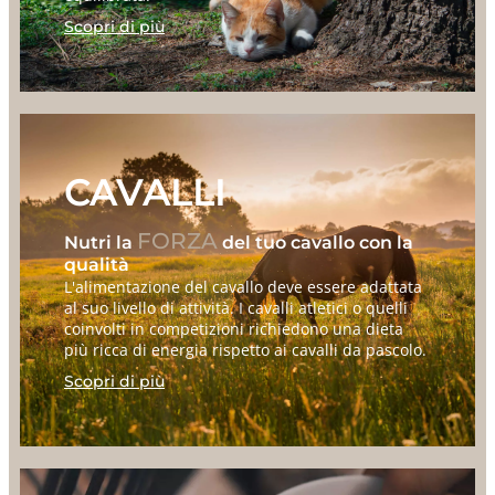
Scopri di più
CAVALLI
FORZA
Nutri la
del tuo cavallo con la
qualità
L'alimentazione del cavallo deve essere adattata
al suo livello di attività. I cavalli atletici o quelli
coinvolti in competizioni richiedono una dieta
più ricca di energia rispetto ai cavalli da pascolo.
Scopri di più