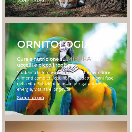
ORNITOLOGIA
MISURA
Cura e nutrizione su
per
uccelli e piccoli roditori
Studiamo le loro esigenze specifiche per offrire
alimenti completi, equilibrati e adatti a ogni fase
della vita. Soluzioni pensate per garantire
energia, vitalità e longevità.
Scopri di più