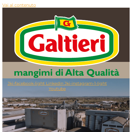
Vai al contenuto
TI
Jki-facebook-light
Linkedin
Jki-instagram-1-light
Youtube