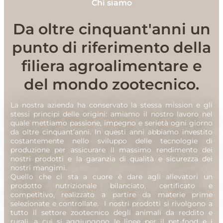
Chi siamo
Da oltre cinquant'anni un
punto di riferimento della
filiera agroalimentare e
del mondo zootecnico.
La nostra azienda ha conservato la stessa mission e gli
stessi principi delle origini: amiamo il nostro lavoro nel
quale mettiamo passione, impegno e serietà ogni giorno
da oltre cinquant’anni. In questi anni abbiamo investito
costantemente nello sviluppo delle tecnologie di
produzione per assicurare il massimo rendimento dei
nostri prodotti e la garanzia di qualità e sicurezza dei
nostri mangimi.
Quello che ci sta a cuore è dare agli allevatori un
prodotto nutrizionale bilanciato, certificato e
competitivo, realizzato a partire da materie prime
selezionate e controllate. I nostri prodotti si rivolgono a
tutto il settore zootecnico degli animali da reddito e
rurali, a cui si aggiungono le linee per il pet-food e i