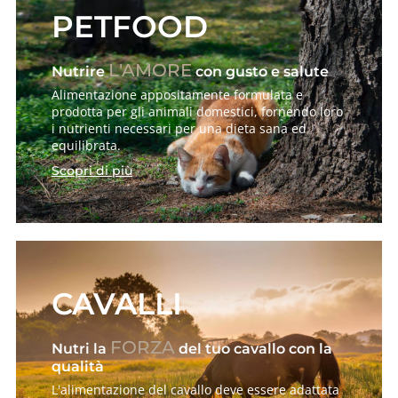
PETFOOD
L'AMORE
Nutrire
con gusto e salute
Alimentazione appositamente formulata e
prodotta per gli animali domestici, fornendo loro
i nutrienti necessari per una dieta sana ed
equilibrata.
Scopri di più
CAVALLI
FORZA
Nutri la
del tuo cavallo con la
qualità
L'alimentazione del cavallo deve essere adattata