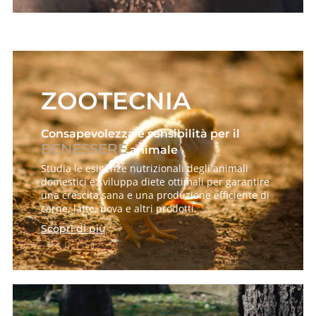
ZOOTECNIA
Consapevolezza e sensibilità per il
BENESSERE
animale
Studia le esigenze nutrizionali degli animali
domestici e sviluppa diete ottimali per garantire
una crescita sana e una produzione efficiente di
carne, latte, uova e altri prodotti.
Scopri di più