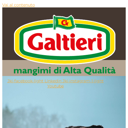
Vai al contenuto
Jki-facebook-light
Linkedin
Jki-instagram-1-light
Youtube