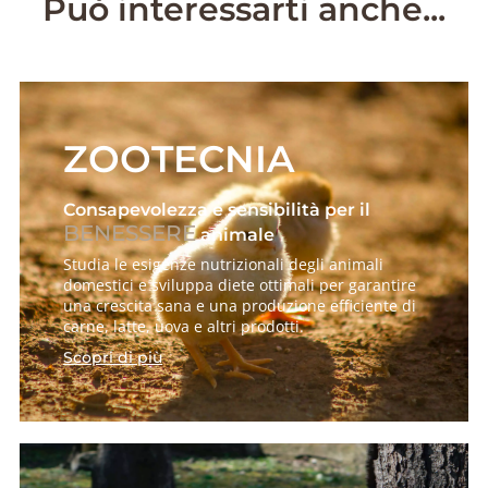
Può interessarti anche...
ZOOTECNIA
Consapevolezza e sensibilità per il
BENESSERE
animale
Studia le esigenze nutrizionali degli animali
domestici e sviluppa diete ottimali per garantire
una crescita sana e una produzione efficiente di
carne, latte, uova e altri prodotti.
Scopri di più