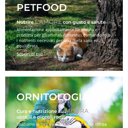
PETFOOD
L'AMORE
Nutrire
con gusto e salute
Alimentazione appositamente formulata e
prodotta per gli animali domestici, fornendo loro
i nutrienti necessari per una dieta sana ed
equilibrata.
Scopri di più
ORNITOLOGIA
MISURA
Cura e nutrizione su
per
uccelli e piccoli roditori
Studiamo le loro esigenze specifiche per offrire