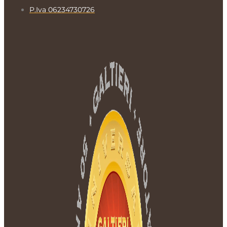
P.Iva 06234730726