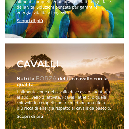
alimenti completi, equilibrati e adatti a ogni fase
della vita. Soluzioni pensate per garantire
energia, vitalità e longevità.
Scopri di più
CAVALLI
FORZA
Nutri la
del tuo cavallo con la
qualità
L'alimentazione del cavallo deve essere adattata
al suo livello di attività. I cavalli atletici o quelli
coinvolti in competizioni richiedono una dieta
più ricca di energia rispetto ai cavalli da pascolo.
Scopri di più