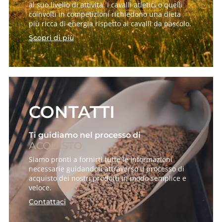
al suo livello di attività. I cavalli atletici o quelli
coinvolti in competizioni richiedono una dieta
più ricca di energia rispetto ai cavalli da pascolo.
Scopri di più
CONTATTI
Ti guidiamo nel processo di
ACQUISTO
Siamo pronti a fornirti tutte le informazioni
necessarie guidandoti attraverso il processo di
acquisto dei nostri prodotti in modo semplice e
veloce.
Contattaci